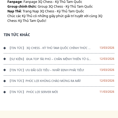
Fanpage:
Fanpage 3Q Chess - Kỳ Thủ Tam Quốc
Group chính thức:
Group 3Q Chess - Kỳ Thủ Tam Quốc
Nạp Thẻ:
Trang Nạp 3Q Chess - Kỳ Thủ Tam Quốc
Chúc các Kỳ Thủ có những giây phút giải trí tuyệt vời cùng 3Q
Chess: Kỳ Thủ Tam Quốc!
TIN TỨC KHÁC
【TIN TỨC】 3Q CHESS - KỲ THỦ TAM QUỐC CHÍNH THỨC RA MẮT
13/03/2026
【SỰ KIỆN】 ĐUA TOP TÀI PHÚ – CHÂN MỆNH THIÊN TỬ GIÁNG LÂM
12/03/2026
【TIN TỨC】ƯU ĐÃI GÓI TIÊU – NHẤT ĐỊNH PHẢI TIÊU!
13/03/2026
【TIN TỨC】PHÚC LỢI KHỦNG CHÀO MỪNG RA MẮT
12/03/2026
【TIN TỨC】 PHÚC LỢI SERVER MỚI
11/03/2026