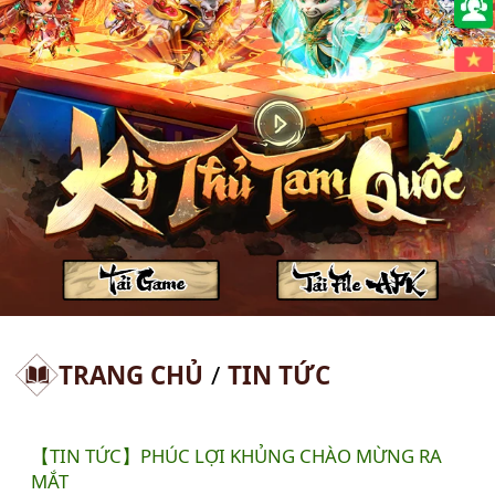
🇻🇳
TRANG CHỦ
/
TIN TỨC
【TIN TỨC】PHÚC LỢI KHỦNG CHÀO MỪNG RA
MẮT